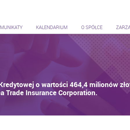
ąca się sieć
MUNIKATY
KALENDARIUM
O SPÓŁCE
ZARZ
edytowej o wartości 464,4 milionów złot
 Trade Insurance Corporation.