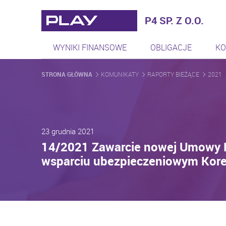
Play - Najszybciej rozwijaj
P4 SP. Z O.O.
WYNIKI FINANSOWE
OBLIGACJE
KO
STRONA GŁÓWNA
KOMUNIKATY
RAPORTY BIEŻĄCE
2021
23 grudnia 2021
14/2021 Zawarcie nowej Umowy Kr
wsparciu ubezpieczeniowym Korea