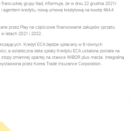
o francuskiej grupy Iliad, informuje, że w dniu 22 grudnia 2021r.
ą i agentem kredytu, nową umowę kredytową na kwotę 464,4
ane przez Play na częściowe finansowanie zakupów sprzętu
 w latach 2021 i 2022.
eszających. Kredyt ECA będzie spłacany w 8 równych
ści, a ostateczna data spłaty Kredytu ECA ustalona została na
 stopy zmiennej opartej na stawce WIBOR plus marża. Integralną
ystawiona przez Korea Trade Insurance Corporation.