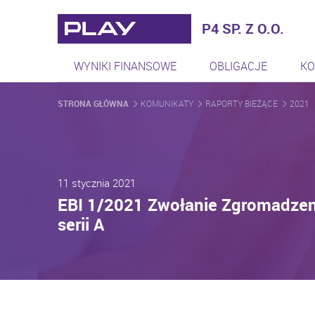
Play - Najszybciej rozwijaj
P4 SP. Z O.O.
WYNIKI FINANSOWE
OBLIGACJE
KO
STRONA GŁÓWNA
KOMUNIKATY
RAPORTY BIEŻĄCE
2021
11 stycznia 2021
EBI 1/2021 Zwołanie Zgromadzenia 
serii A