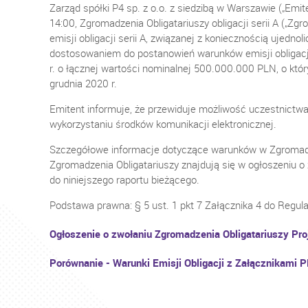
Zarząd spółki P4 sp. z o.o. z siedzibą w Warszawie („Emite
14:00, Zgromadzenia Obligatariuszy obligacji serii A („Z
emisji obligacji serii A, związanej z koniecznością ujednol
dostosowaniem do postanowień warunków emisji obligacji
r. o łącznej wartości nominalnej 500.000.000 PLN, o kt
grudnia 2020 r.
Emitent informuje, że przewiduje możliwość uczestnictwa
wykorzystaniu środków komunikacji elektronicznej.
Szczegółowe informacje dotyczące warunków w Zgromadze
Zgromadzenia Obligatariuszy znajdują się w ogłoszeniu o 
do niniejszego raportu bieżącego.
Podstawa prawna: § 5 ust. 1 pkt 7 Załącznika 4 do Reg
Ogłoszenie o zwołaniu Zgromadzenia Obligatariuszy Pro
Porównanie - Warunki Emisji Obligacji z Załącznikami PL