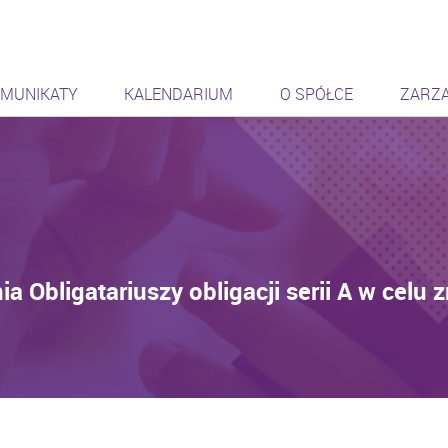
ąca się sieć
MUNIKATY
KALENDARIUM
O SPÓŁCE
ZARZ
Obligatariuszy obligacji serii A w celu 