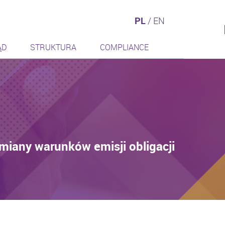
PL
/
EN
ĄD
STRUKTURA
COMPLIANCE
zmiany warunków emisji obligacji