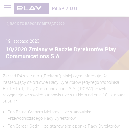
Play - Najszybciej rozwijająca się sieć
P4 SP. Z O.O.
BACK TO RAPORTY BIEŻĄCE 2020
19 listopada 2020
10/2020 Zmiany w Radzie Dyrektorów Play
Communications S.A.
Zarząd P4 sp. z o.o. („Emitent”) niniejszym informuje, że
następujący członkowie Rady Dyrektorów jedynego Wspólnika
Emitenta, tj. Play Communications S.A. („PCSA”) złożyli
rezygnacje ze swoich stanowisk ze skutkiem od dnia 18 listopada
2020 r.:
Pan Bruce Graham McInroy – ze stanowiska
Przewodniczącego Rady Dyrektorów,
Pan Serdar Çetin – ze stanowiska członka Rady Dyrektorów,