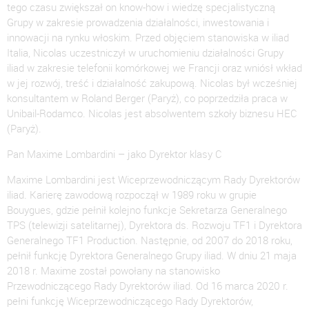
tego czasu zwiększał on know-how i wiedzę specjalistyczną
Grupy w zakresie prowadzenia działalności, inwestowania i
innowacji na rynku włoskim. Przed objęciem stanowiska w iliad
Italia, Nicolas uczestniczył w uruchomieniu działalności Grupy
iliad w zakresie telefonii komórkowej we Francji oraz wniósł wkład
w jej rozwój, treść i działalność zakupową. Nicolas był wcześniej
konsultantem w Roland Berger (Paryż), co poprzedziła praca w
Unibail-Rodamco. Nicolas jest absolwentem szkoły biznesu HEC
(Paryż).
Pan Maxime Lombardini – jako Dyrektor klasy C
Maxime Lombardini jest Wiceprzewodniczącym Rady Dyrektorów
iliad. Karierę zawodową rozpoczął w 1989 roku w grupie
Bouygues, gdzie pełnił kolejno funkcje Sekretarza Generalnego
TPS (telewizji satelitarnej), Dyrektora ds. Rozwoju TF1 i Dyrektora
Generalnego TF1 Production. Następnie, od 2007 do 2018 roku,
pełnił funkcję Dyrektora Generalnego Grupy iliad. W dniu 21 maja
2018 r. Maxime został powołany na stanowisko
Przewodniczącego Rady Dyrektorów iliad. Od 16 marca 2020 r.
pełni funkcję Wiceprzewodniczącego Rady Dyrektorów,