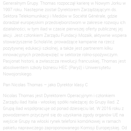
Generalnym Grupy. Thomas rozpoczął karierę w Nowym Jorku w
1997 roku. Następnie został Dyrektorem Zarządzającym ds.
Sektora Telekomunikacji i Mediów w Société Générale, gdzie
doradzał europejskim przedsiębiorstwom w zakresie rozwoju ich
działalności, w tym iliad w czasie pierwszej oferty publicznej jej
akcji. Jest członkiem Zarządu Fundacji Mozaïk, aktywnie wspiera
stowarzyszenie ScholaVie, prowadzące kampanie na rzecz
pozytywnej edukacji szkolnej, a także jest partnerem kilku
innowacyjnych przedsięwzięć w sektorze rolno-spożywczym.
Pasjonat historii, a zwłaszcza rewolucji francuskiej, Thomas jest
absolwentem szkoły biznesu HEC (Paryż) i Uniwersytetu
Nowojorskiego.
Pan Nicolas Thomas – jako Dyrektor klasy C
Nicolas Thomas jest Dyrektorem Operacyjnym i członkiem
Zarządu iliad Italia - włoskiej spółki należącej do Grupy iliad. Z
Grupą iliad współpracuje od ponad dziesięciu lat. W 2016 roku z
powodzeniem przyczynił się do uzyskania zgody organów UE na
wejście Grupy na włoski rynek telefonii komórkowej w ramach
pakietu naprawczego zaproponowanego Komisji Europejskiej. Od