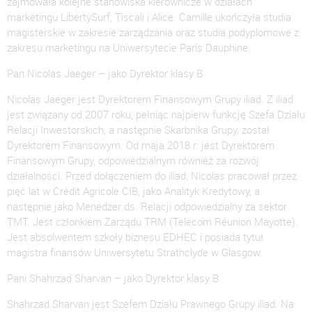
zajmowała kolejne stanowiska kierownicze w działach
marketingu LibertySurf, Tiscali i Alice. Camille ukończyła studia
magisterskie w zakresie zarządzania oraz studia podyplomowe z
zakresu marketingu na Uniwersytecie Paris Dauphine.
Pan Nicolas Jaeger – jako Dyrektor klasy B
Nicolas Jaeger jest Dyrektorem Finansowym Grupy iliad. Z iliad
jest związany od 2007 roku, pełniąc najpierw funkcję Szefa Działu
Relacji Inwestorskich, a następnie Skarbnika Grupy, został
Dyrektorem Finansowym. Od maja 2018 r. jest Dyrektorem
Finansowym Grupy, odpowiedzialnym również za rozwój
działalności. Przed dołączeniem do iliad, Nicolas pracował przez
pięć lat w Crédit Agricole CIB, jako Analityk Kredytowy, a
następnie jako Menedżer ds. Relacji odpowiedzialny za sektor
TMT. Jest członkiem Zarządu TRM (Telecom Réunion Mayotte).
Jest absolwentem szkoły biznesu EDHEC i posiada tytuł
magistra finansów Uniwersytetu Strathclyde w Glasgow.
Pani Shahrzad Sharvan – jako Dyrektor klasy B
Shahrzad Sharvan jest Szefem Działu Prawnego Grupy iliad. Na