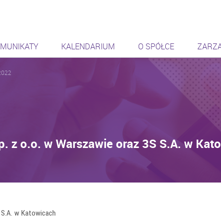
ąca się sieć
MUNIKATY
KALENDARIUM
O SPÓŁCE
ZARZ
2022
p. z o.o. w Warszawie oraz 3S S.A. w Kat
S S.A. w Katowicach